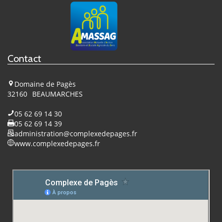
Pagès
sur
Facebook
Contact
Domaine de Pagès
32160
BEAUMARCHES
05 62 69 14 30
05 62 69 14 39
administration@complexedepages.fr
www.complexedepages.fr