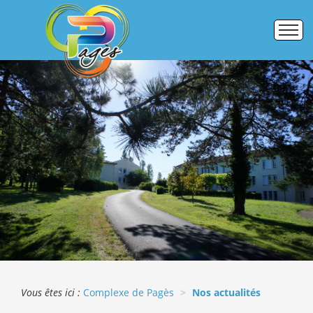
Accueil
Établissements
Pôle formation
Activités commerciales
Galerie photos
ERASMUS +
Vous êtes ici :
Complexe de Pagès
Nos actualités