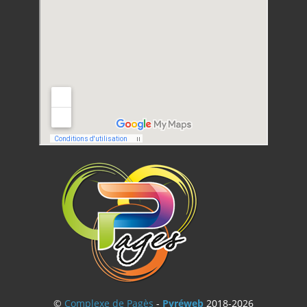
©
Complexe de Pagès
-
Pyréweb
2018-2026