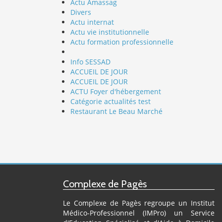
Actu Amassag
Divers
Actu internat
Actu vie institutionnelle
Actu formation professionnelle
Info SESSAD
ACCUEIL DE JOUR
ACCUEIL DE JOUR
ACTU Foyer d'hébergement
Catégorie actualités test
Restaurant Le Beau Marché
Complexe de Pagès
Le Complexe de Pagès regroupe un Institut
Médico-Professionnel (IMPro) un Service