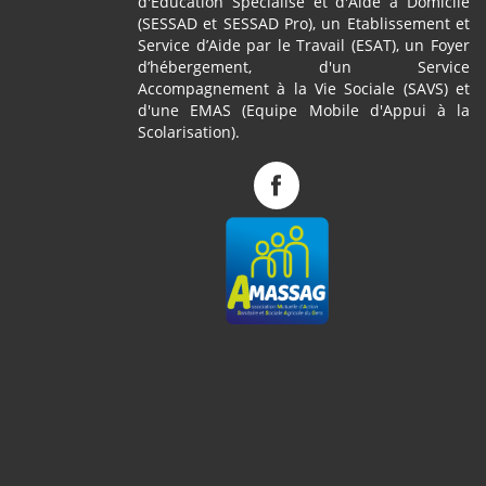
d'Education Spécialisé et d'Aide à Domicile
(SESSAD et SESSAD Pro), un Etablissement et
Service d’Aide par le Travail (ESAT), un Foyer
d’hébergement, d'un Service
Accompagnement à la Vie Sociale (SAVS) et
d'une EMAS (Equipe Mobile d'Appui à la
Scolarisation).
Complexe
de
Pagès
sur
Facebook