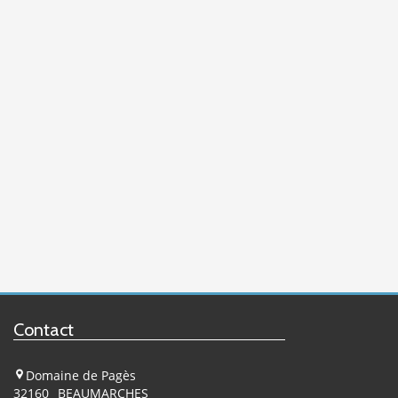
Contact
Domaine de Pagès
32160
BEAUMARCHES