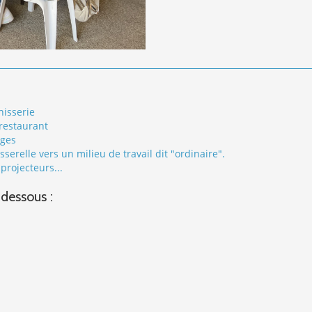
hisserie
 restaurant
nges
elle vers un milieu de travail dit "ordinaire".
rojecteurs...
-dessous :