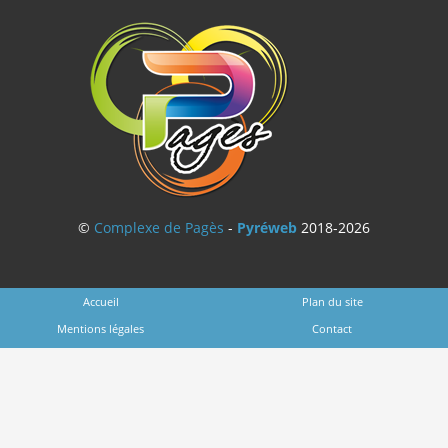
©
Complexe de Pagès
-
Pyréweb
2018-2026
Accueil
Plan du site
Mentions légales
Contact