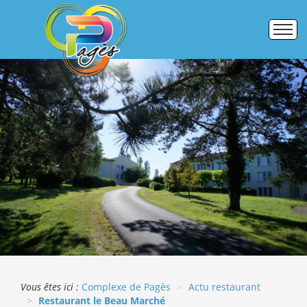
Accueil
Établissements
Pôle formation
Activités commerciales
Galerie photos
ERASMUS +
Vous êtes ici :
Complexe de Pagès
Actu restaurant
Restaurant le Beau Marché