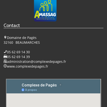
sur
Facebook
Contact
Domaine de Pagès
32160
BEAUMARCHES
05 62 69 14 30
05 62 69 14 39
administration@complexedepages.fr
www.complexedepages.fr