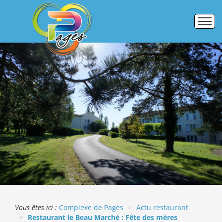
Accueil
Établissements
Pôle formation
Activités commerciales
Galerie photos
ERASMUS +
Vous êtes ici :
Complexe de Pagès
Actu restaurant
Restaurant le Beau Marché : Fête des mères