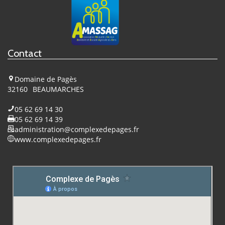
sur
Facebook
Contact
Domaine de Pagès
32160
BEAUMARCHES
05 62 69 14 30
05 62 69 14 39
administration@complexedepages.fr
www.complexedepages.fr