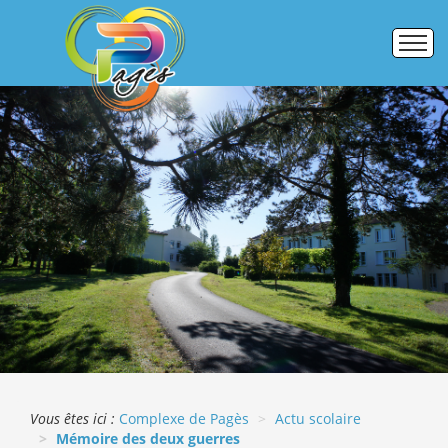
Accueil
Établissements
Pôle formation
Activités commerciales
Galerie photos
ERASMUS +
Vous êtes ici :
Complexe de Pagès
Actu scolaire
Mémoire des deux guerres