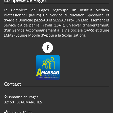
Complexe de Pagès
Le Complexe de Pagès regroupe un Institut Médico-
Professionnel (IMPro) un Service d'Education Spécialisé et
d'Aide à Domicile (SESSAD et SESSAD Pro), un Etablissement et
Service d’Aide par le Travail (ESAT), un Foyer d’hébergement,
d'un Service Accompagnement à la Vie Sociale (SAVS) et d'une
EMAS (Equipe Mobile d'Appui à la Scolarisation).
Complexe
de
Pagès
sur
Facebook
Contact
Domaine de Pagès
32160
BEAUMARCHES
05 62 69 14 30