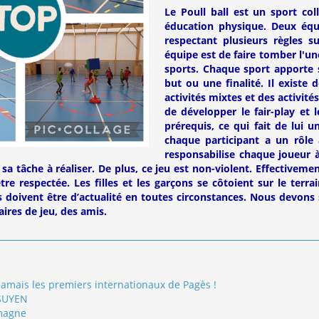
Le Poull ball est un sport co
éducation physique. Deux équ
respectant plusieurs règles su
équipe est de faire tomber l'un
sports. Chaque sport apporte s
but ou une finalité. Il existe 
activités mixtes et des activité
de développer le fair-play et l
prérequis, ce qui fait de lui u
chaque participant a un rôle à
responsabilise chaque joueur à
sa tâche à réaliser. De plus, ce jeu est non-violent. Effectivement
re respectée. Les filles et les garçons se côtoient sur le terra
s doivent être d’actualité en toutes circonstances. Nous devons se
ires de jeu, des amis.
jamais les premiers internationaux de Pagès !
SUYEN
omagne