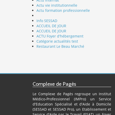
Actu internat
Actu vie institutionnelle
Actu formation professionnelle
Info SESSAD
ACCUEIL DE JOUR
ACCUEIL DE JOUR
ACTU Foyer d'hébergement
Catégorie actualités test
Restaurant Le Beau Marché
Complexe de Pagès
Le Complexe de Pagès regroupe un Institut
Médico-Professionnel (IMPro) un Service
d'Education Spécialisé et d'Aide à Domicile
(SESSAD et SESSAD Pro), un Etablissement et
Service d’Aide par le Travail (ESAT), un Foyer