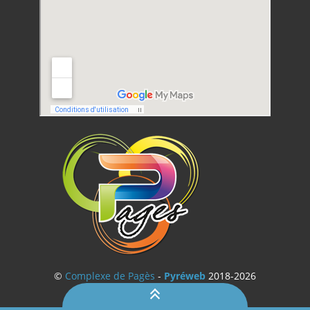
©
Complexe de Pagès
-
Pyréweb
2018-2026