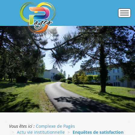
Accueil
Établissements
Pôle formation
Activités commerciales
Galerie photos
ERASMUS +
Vous êtes ici :
Complexe de Pagès
Actu vie institutionnelle
Enquêtes de satisfaction