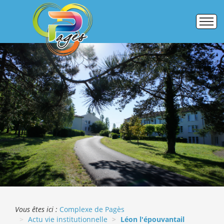
Accueil
Établissements
Pôle formation
Activités commerciales
Galerie photos
ERASMUS +
Vous êtes ici :
Complexe de Pagès
Actu vie institutionnelle
Léon l'épouvantail