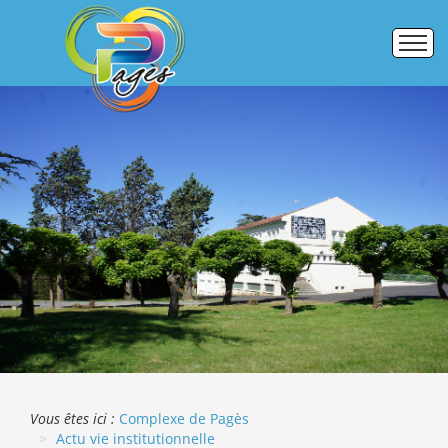
Accueil
Établissements
Pôle formation
Activités commerciales
Galerie photos
ERASMUS +
Vous êtes ici :
Complexe de Pagès
Actu vie institutionnelle