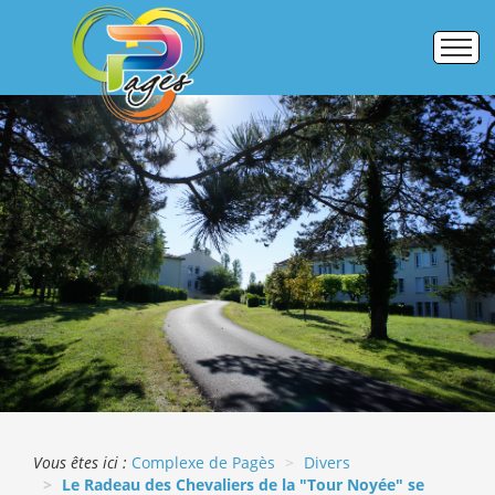
Accueil
Établissements
Pôle formation
Activités commerciales
Galerie photos
ERASMUS +
Vous êtes ici :
Complexe de Pagès
Divers
Le Radeau des Chevaliers de la "Tour Noyée" se