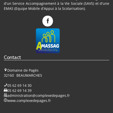
d'un Service Accompagnement à la Vie Sociale (SAVS) et d'une
EMAS (Equipe Mobile d'Appui à la Scolarisation).
Complexe
de
Pagès
sur
Facebook
Contact
Domaine de Pagès
32160
BEAUMARCHES
05 62 69 14 30
05 62 69 14 39
administration@complexedepages.fr
www.complexedepages.fr