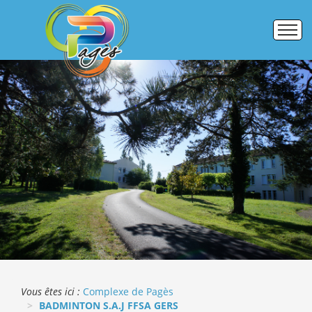
Accueil
Établissements
Pôle formation
Activités commerciales
Galerie photos
ERASMUS +
Vous êtes ici :
Complexe de Pagès
BADMINTON S.A.J FFSA GERS