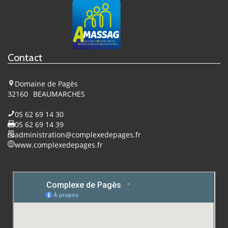
Pagès
sur
Facebook
Contact
Domaine de Pagès
32160
BEAUMARCHES
05 62 69 14 30
05 62 69 14 39
administration@complexedepages.fr
www.complexedepages.fr