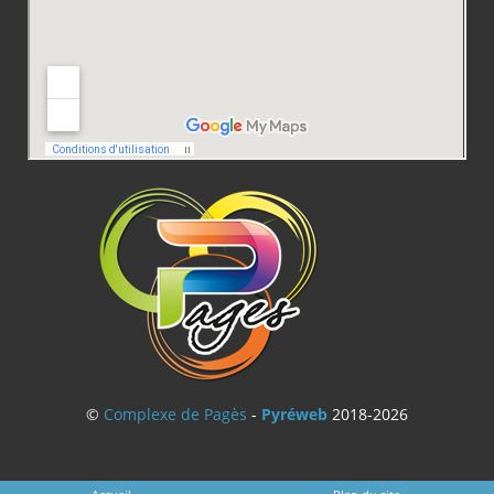
©
Complexe de Pagès
-
Pyréweb
2018-2026