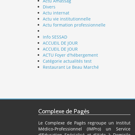
Actu Amassag
Divers
Actu internat
Actu vie institutionnelle
Actu formation professionnelle
Info SESSAD
ACCUEIL DE JOUR
ACCUEIL DE JOUR
ACTU Foyer d'hébergement
Catégorie actualités test
Restaurant Le Beau Marché
Complexe de Pagès
Le Complexe de Pagès regroupe un Institut
Médico-Professionnel (IMPro) un Service
d'Education Spécialisé et d'Aide à Domicile