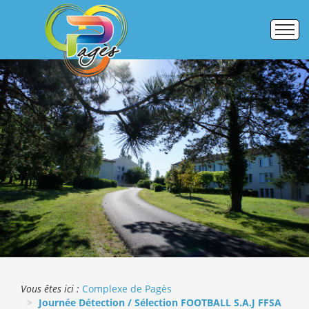
Accueil
Établissements
Pôle formation
Activités commerciales
Galerie photos
ERASMUS +
Vous êtes ici :
Complexe de Pagès
Journée Détection / Sélection FOOTBALL S.A.J FFSA