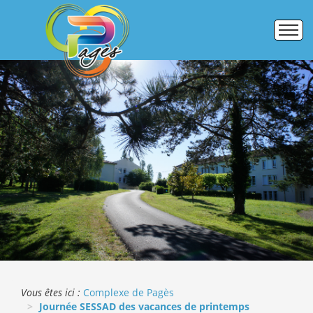
Accueil
Établissements
Pôle formation
Activités commerciales
Galerie photos
ERASMUS +
Vous êtes ici :
Complexe de Pagès
Journée SESSAD des vacances de printemps