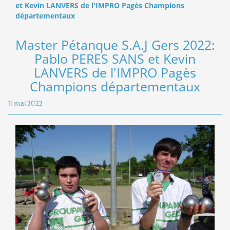
et Kevin LANVERS de l'IMPRO Pagès Champions
départementaux
Master Pétanque S.A.J Gers 2022:
Pablo PERES SANS et Kevin
LANVERS de l'IMPRO Pagès
Champions départementaux
11 mai 2022