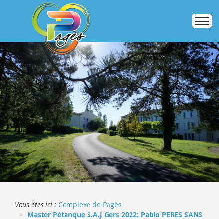
Accueil
Établissements
Pôle formation
Activités commerciales
Galerie photos
ERASMUS +
Vous êtes ici :
Complexe de Pagès
Master Pétanque S.A.J Gers 2022: Pablo PERES SANS