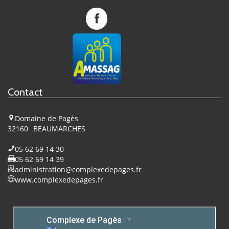
Complexe
de
Pagès
sur
Facebook
Contact
Domaine de Pagès
32160
BEAUMARCHES
05 62 69 14 30
05 62 69 14 39
administration@complexedepages.fr
www.complexedepages.fr