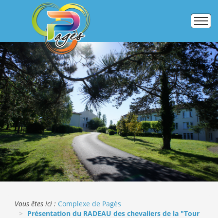
Accueil
Établissements
Pôle formation
Activités commerciales
Galerie photos
ERASMUS +
Vous êtes ici :
Complexe de Pagès
Présentation du RADEAU des chevaliers de la "Tour