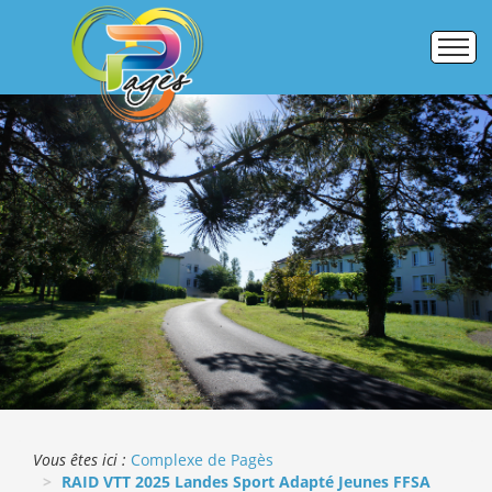
Accueil
Établissements
Pôle formation
Activités commerciales
Galerie photos
ERASMUS +
Vous êtes ici :
Complexe de Pagès
RAID VTT 2025 Landes Sport Adapté Jeunes FFSA