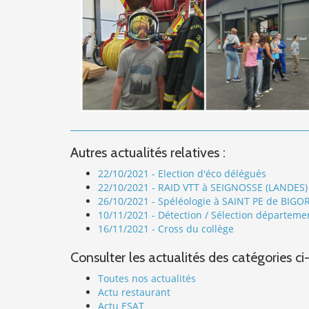
Autres actualités relatives :
22/10/2021 - Election d'éco délégués
22/10/2021 - RAID VTT à SEIGNOSSE (LANDES)
26/10/2021 - Spéléologie à SAINT PE de BIGOR
10/11/2021 - Détection / Sélection départem
16/11/2021 - Cross du collège
Consulter les actualités des catégories ci
Toutes nos actualités
Actu restaurant
Actu ESAT