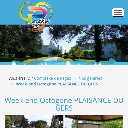
Accueil
Établissements
Pôle formation
Activités commerciales
Vous êtes ici :
Complexe de Pagès
Nos galeries
Week-end Octogone PLAISANCE DU GERS
Galerie photos
Week-end Octogone PLAISANCE DU
ERASMUS +
GERS